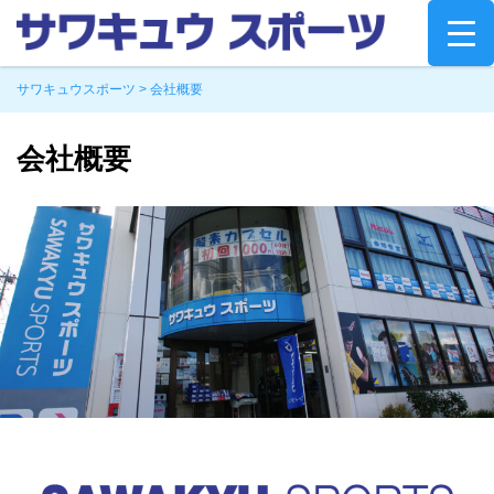
Skip
to
content
サワキュウスポーツ
>
会社概要
会社概要